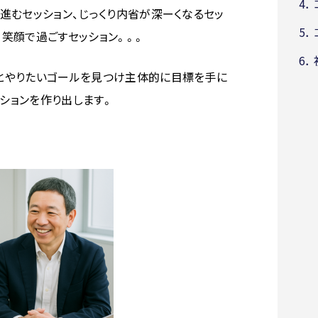
4．
く進むセッション、じっくり内省が深ーくなるセッ
5．
、笑顔で過ごすセッション。。。
6．
姿とやりたいゴールを見つけ主体的に目標を手に
ションを作り出します。