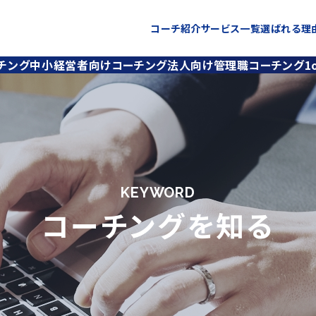
コーチ紹介
サービス一覧
選ばれる理
チング
中小経営者向けコーチング
法人向け管理職コーチング
1
KEYWORD
コーチングを知る