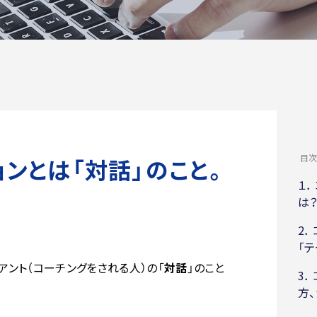
目
ンとは「対話」のこと。
１．
は
2．
「テ
アント（コーチングをされる人）の「
対話
」のこと
3．
方