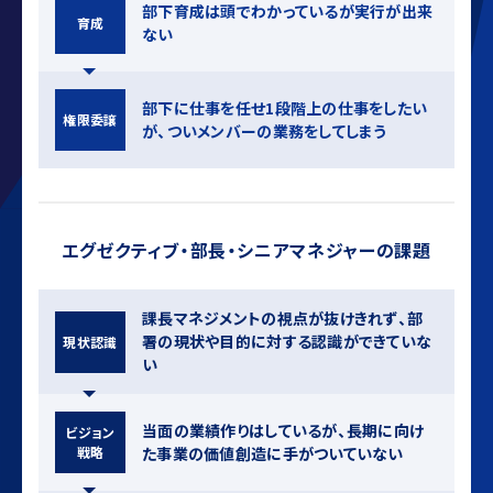
部下育成は頭でわかっているが実⾏が出来
育成
ない
部下に仕事を任せ1段階上の仕事をしたい
権限委譲
が、ついメンバーの業務をしてしまう
エグゼクティブ・部⻑・シニアマネジャーの課題
課⻑マネジメントの視点が抜けきれず、部
署の現状や⽬的に対する認識ができていな
現状認識
い
当⾯の業績作りはしているが、⻑期に向け
ビジョン
戦略
た事業の価値創造に⼿がついていない