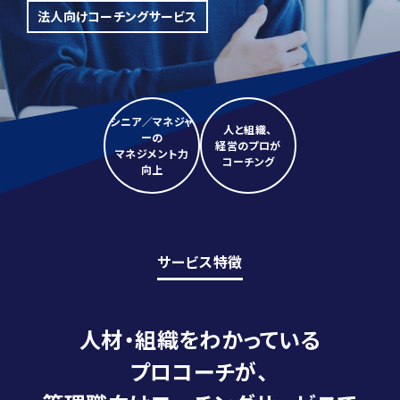
法人向けコーチングサービス
お約束／お願い
ご利用ガイド
運営会社
シニア／マネジャ
利用規約
人と組織、
ーの
経営のプロが
マネジメント力
プライバシーポリシー
コーチング
向上
特定商取引法に基づく表記
サービス特徴
人材・組織をわかっている
プロコーチが、