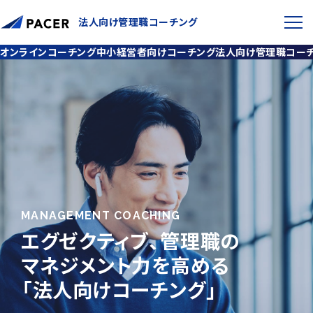
個人を前進させるコーチング
法人向け管理職コーチング
組織を前進させる1on1ミーティング
オンラインコーチング
中小経営者向けコーチング
法人向け管理職コー
ご相談・お問い合わせ
法人向け管理職コーチング
サービストップ
オンラインコーチング
サービス特徴
コーチングの効果
プラン・サービス内容
MANAGEMENT COACHING
中小経営者向けコーチング
エグゼクティブ、管理職の
マネジメント力を高める
1on1ミーティング社内導入プログラム
「法人向けコーチング」