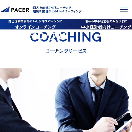
個人を前進させるコーチング
組織を前進させる1on1ミーティング
自己理解を高めたいビジネスパーソンに
悩める中小経営者のみなさまに
オンラインコーチング
中小経営者向けコーチング
コーチングと
COACHING
オンラインコーチング
1on1ミーティング
コーチングサービス
個人の力が引き出され、磨かれる。
中小経営者向けコーチング
組織のマネジメントが生きてくる
法人向け管理職コーチング
1on1ミーティング社内導入プログラム