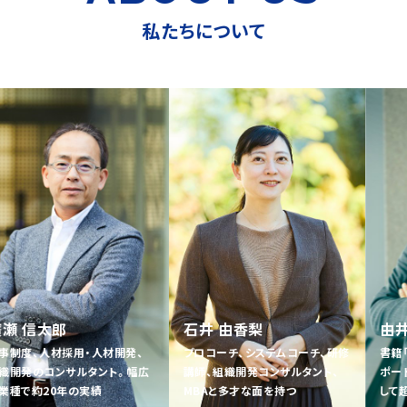
私たちについて
 信太郎
石井 由香梨
由井 
制度、人材採用・人材開発、
プロコーチ、システムコーチ、研修
書籍「ヤ
開発のコンサルタント。幅広
講師、組織開発コンサルタント、
ポート。
種で約20年の実績
MBAと多才な面を持つ
して超大