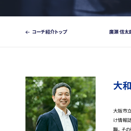
コーチ紹介トップ
廣瀬 信太
大和
大阪市立
け情報誌
職。その