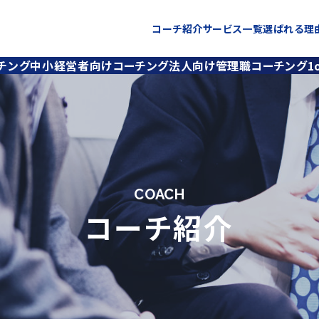
コーチ紹介
サービス一覧
選ばれる理
チング
中小経営者向けコーチング
法人向け管理職コーチング
1
COACH
コーチ紹介